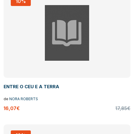
10%
ENTRE O CEU E A TERRA
de
NORA ROBERTS
16,07€
17,85€