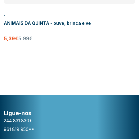
.
ANIMAIS DA QUINTA - ouve, brinca e ve
5,39€
5,99€
Ligue-nos
244 831 830*
961 819 950**