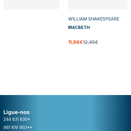
WILLIAM SHAKESPEARE
MACBETH
11,66€
12,95€
Ligue-nos
244 831 830*
961 819 950**