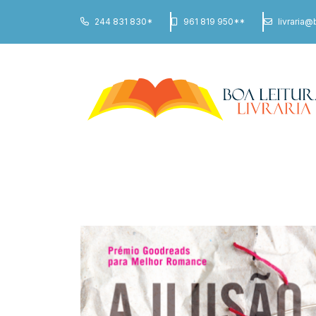
244 831 830*
961 819 950**
livraria@