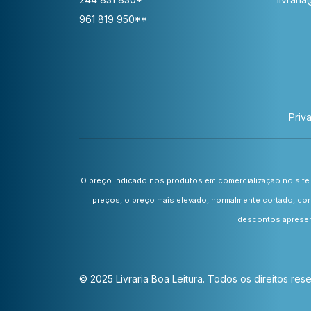
961 819 950**
Priv
O preço indicado nos produtos em comercialização no site 
preços, o preço mais elevado, normalmente cortado, cor
descontos apresent
© 2025 Livraria Boa Leitura. Todos os direitos re