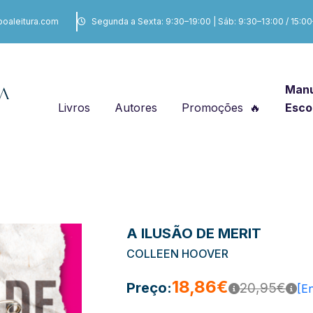
boaleitura.com
Segunda a Sexta: 9:30–19:00 | Sáb: 9:30–13:00 / 15:0
Manu
Livros
Autores
Promoções
Esco
A ILUSÃO DE MERIT
COLLEEN HOOVER
18,86€
Preço:
20,95€
[E