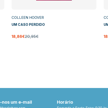
COLLEEN HOOVER
C
UM CASO PERDIDO
U
18,86€
20,95€
1
-nos um e-mail
Horário
a@boaleitura.com
Segunda a Sexta-Feira: 9:30 às 