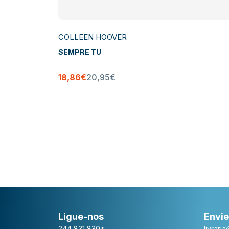
COLLEEN HOOVER
nador
SEMPRE TU
18,86€
20,95€
Ligue-nos
Envie
244 831 830*
livrari