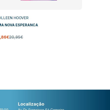
OLLEEN HOOVER
COLLEEN 
MA NOVA ESPERANCA
ISTO COME
8,86€
20,95€
19,76€
21,
Localização
19:00
Av. Dr. Francisco Sá Carneiro