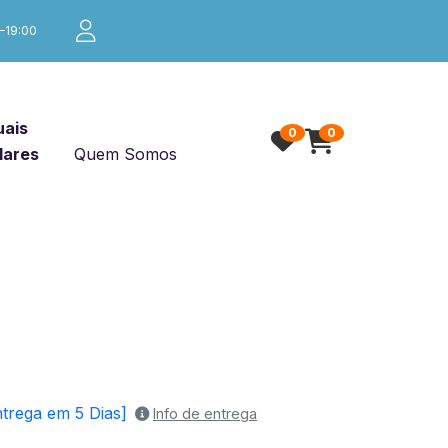
0–19:00
ais
0
0
lares
Quem Somos
ntrega em 5 Dias]
Info de entrega