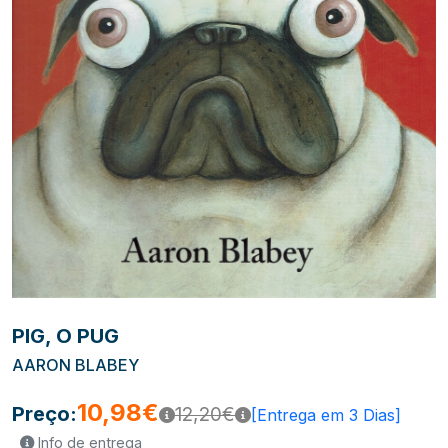
PIG, O PUG
AARON BLABEY
10,98€
Preço:
12,20€
[Entrega em 3 Dias]
Info de entrega