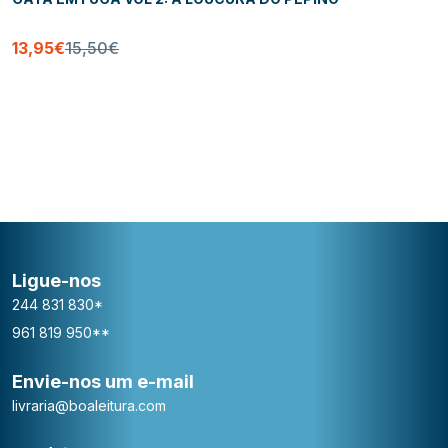
13,95€
15,50€
Ligue-nos
244 831 830*
961 819 950**
Envie-nos um e-mail
livraria@boaleitura.com