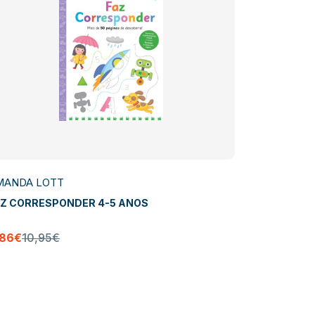
MANDA LOTT
AMANDA L
AZ CORRESPONDER 4-5 ANOS
O MEU LIV
ESTÁ!
,86€
10,95€
9,86€
10,