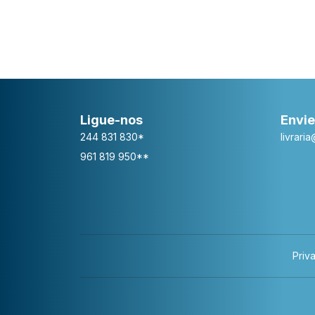
Ligue-nos
Envie
244 831 830*
livrari
961 819 950**
Priv