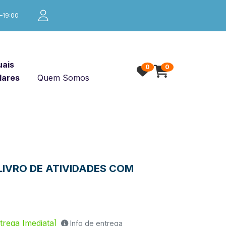
0–19:00
ais
0
0
lares
Quem Somos
 LIVRO DE ATIVIDADES COM
trega Imediata]
Info de entrega