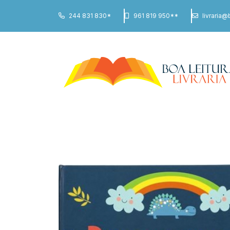
244 831 830*
961 819 950**
livraria@