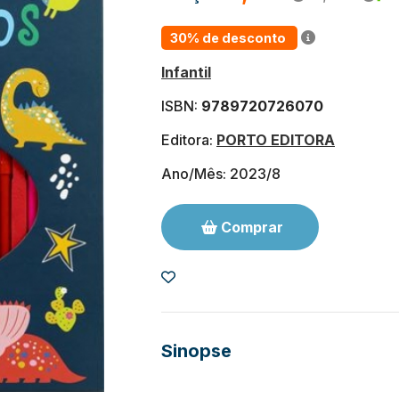
30% de desconto
Infantil
ISBN:
9789720726070
Editora:
PORTO EDITORA
Ano/Mês: 2023/8
Comprar
Sinopse