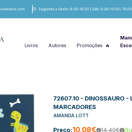
boaleitura.com
Segunda a Sexta: 9:30–19:00 | Sáb: 9:30–13:00 / 15:0
Manu
Livros
Autores
Promoções
Esco
72607.10 - DINOSSAURO -
MARCADORES
AMANDA LOTT
10,08€
Preço:
14,40€
[En