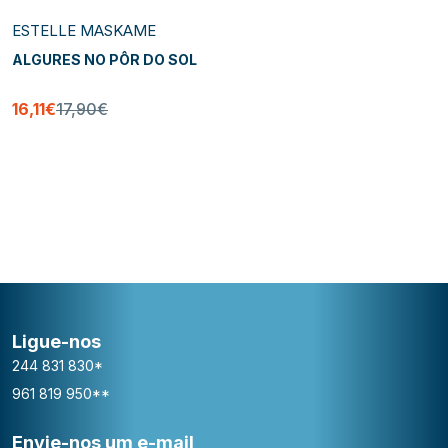
ESTELLE MASKAME
ALGURES NO PÔR DO SOL
16,11€
17,90€
Ligue-nos
244 831 830*
961 819 950**
Envie-nos um e-mail