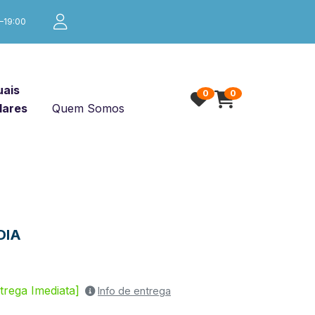
0–19:00
ais
0
0
lares
Quem Somos
DIA
trega Imediata]
Info de entrega