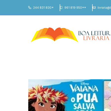
244 831 830*
961 819 950**
livraria@