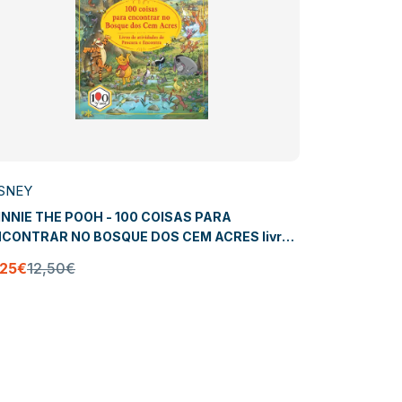
SNEY
DISNEY
NNIE THE POOH - 100 COISAS PARA
FROZEN: D
CONTRAR NO BOSQUE DOS CEM ACRES livro
 atividades de procura e encontra
8,96€
9,9
,25€
12,50€