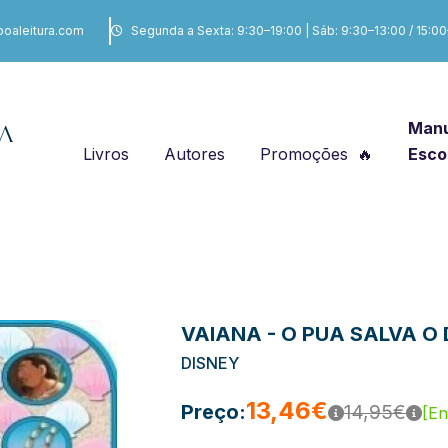
boaleitura.com
Segunda a Sexta: 9:30–19:00 | Sáb: 9:30–13:00 / 15:0
Manu
Livros
Autores
Promoções
Esco
VAIANA - O PUA SALVA O 
DISNEY
13,46€
Preço:
14,95€
[En