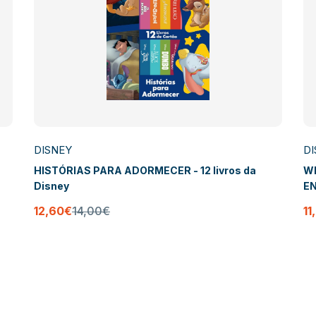
DISNEY
DI
HISTÓRIAS PARA ADORMECER - 12 livros da
WI
Disney
EN
de
12,60€
14,00€
11