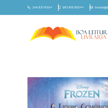
244 831 830*
961 819 950**
livraria@