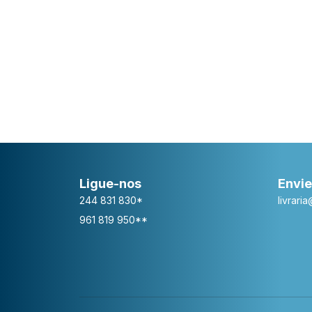
Ligue-nos
Envie
244 831 830*
livrari
961 819 950**