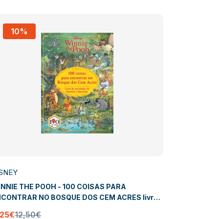
10%
10%
SNEY
DISNEY
NNIE THE POOH - 100 COISAS PARA
FROZEN: D
CONTRAR NO BOSQUE DOS CEM ACRES livro
 atividades de procura e encontra
8,96€
9,9
,25€
12,50€