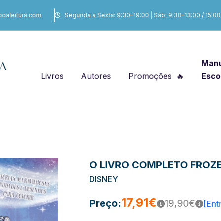
boaleitura.com
Segunda a Sexta: 9:30–19:00 | Sáb: 9:30–13:00 / 15:0
Manu
Livros
Autores
Promoções
Esco
O LIVRO COMPLETO FROZEN
DISNEY
17,91€
Preço:
19,90€
[Ent