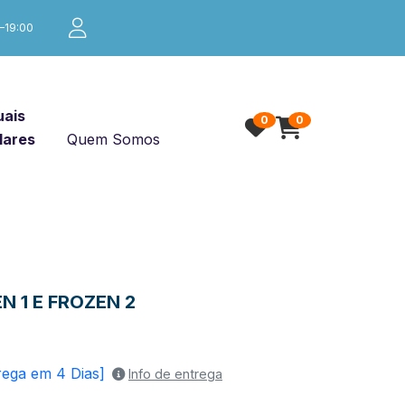
0–19:00
ais
0
0
lares
Quem Somos
 1 E FROZEN 2
rega em 4 Dias]
Info de entrega