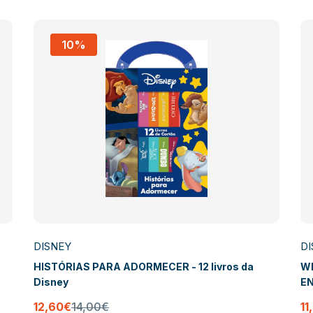
10%
DISNEY
DI
HISTÓRIAS PARA ADORMECER - 12 livros da
WI
Disney
EN
de
12,60€
14,00€
11