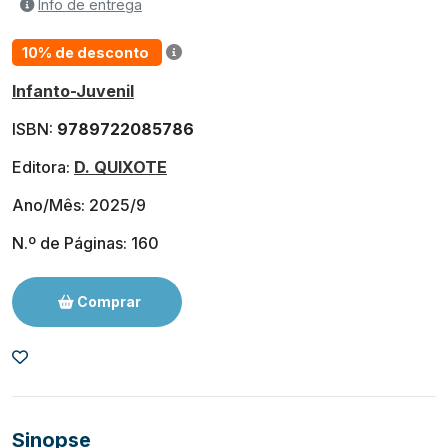
Info de entrega
10% de desconto
Infanto-Juvenil
ISBN:
9789722085786
Editora:
D. QUIXOTE
Ano/Mês: 2025/9
N.º de Páginas: 160
Comprar
Sinopse