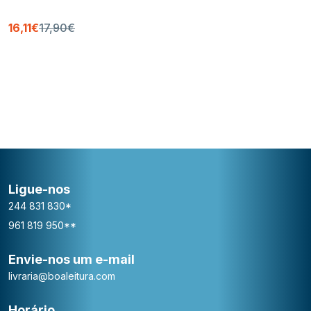
16,11€
17,90€
Ligue-nos
244 831 830*
961 819 950**
Envie-nos um e-mail
livraria@boaleitura.com
Horário