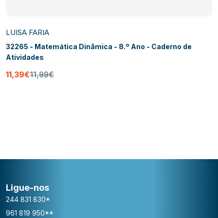
SA FARIA
LUI
5 - Matemática Dinâmica - 8.º Ano - Caderno de
32
vidades
TA
39€
11,99€
8,
Ligue-nos
244 831 830*
961 819 950**