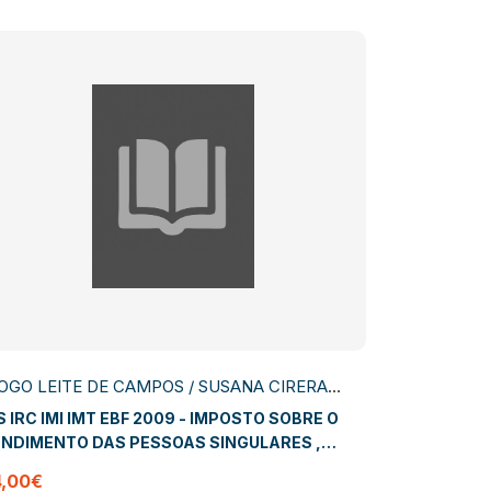
OGO LEITE DE CAMPOS / SUSANA CIRERA
OUTELINHO
S IRC IMI IMT EBF 2009 - IMPOSTO SOBRE O
NDIMENTO DAS PESSOAS SINGULARES ,
MPOSTO SOBRE O RENDIMENTO DAS PESSOAS
4,00€
LECTIVAS , TRIBUTACAO DO PATRIMONIO