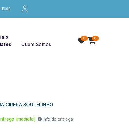
0–19:00
ais
0
0
lares
Quem Somos
NA CIRERA SOUTELINHO
ntrega Imediata]
Info de entrega