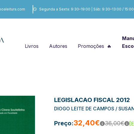
boaleitura.com
Segunda a Sexta: 9:30–19:00 | Sáb: 9:30–13:00 / 15:0
Manu
Livros
Autores
Promoções
Esco
LEGISLACAO FISCAL 2012
DIOGO LEITE DE CAMPOS / SUSA
32,40€
Preço:
36,00€
[E