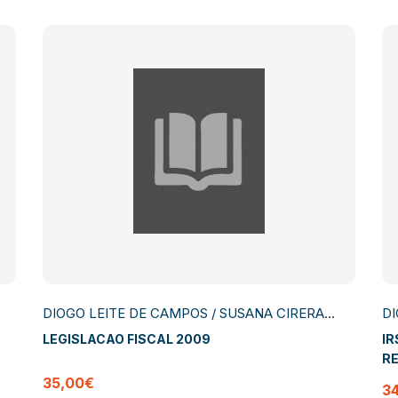
DIOGO LEITE DE CAMPOS / SUSANA CIRERA
DI
SOUTELINHO
S
LEGISLACAO FISCAL 2009
IR
RE
I
35,00€
3
CO