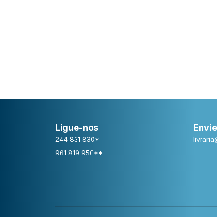
Ligue-nos
Envie
244 831 830*
livrari
961 819 950**