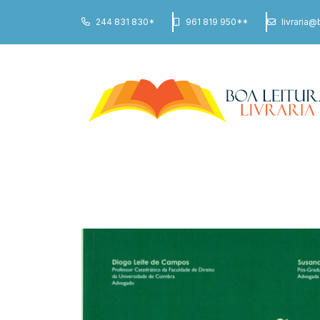
244 831 830*
961 819 950**
livraria@