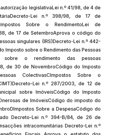
autorização legislativaLei n.º 41/98, de 4 de
utáriaDecreto-Lei n.º 398/98, de 17 de
aBImpostos Sobre o RendimentoLei de
06/88, de 17 de SetembroAprova o código do
ssoas singulares (IRS)Decreto-Lei n.º 442-
o Imposto sobre o Rendimento das Pessoas
to sobre o rendimento das pessoas
/88, de 30 de NovembroCódigo do Imposto
ssoas ColectivasCImpostos Sobre o
CIMT)Decreto-Lei n.º 287/2003, de 12 de
icipal sobre ImóveisCódigo do Imposto
 Onerosas de ImóveisCódigo do imposto do
tembroDImpostos Sobre a DespesaCódigo do
tado Decreto-Lei n.º 394-B/84, de 26 de
sacções intracomunitárias Decreto-Lei n.º
efícios Fiscais Aprova o estatuto dos