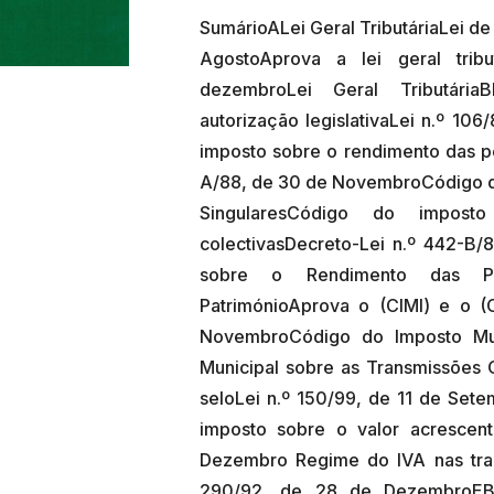
SumárioALei Geral TributáriaLei de 
AgostoAprova a lei geral trib
dezembroLei Geral Tributári
autorização legislativaLei n.º 1
imposto sobre o rendimento das pe
A/88, de 30 de NovembroCódigo d
SingularesCódigo do impos
colectivasDecreto-Lei n.º 442-B
sobre o Rendimento das Pe
PatrimónioAprova o (CIMI) e o (
NovembroCódigo do Imposto Mun
Municipal sobre as Transmissões
seloLei n.º 150/99, de 11 de Se
imposto sobre o valor acrescen
Dezembro Regime do IVA nas tran
290/92, de 28 de DezembroEBen