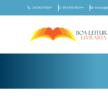
244 831 830*
961 819 950**
livraria@