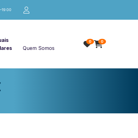
0–19:00
ais
0
0
lares
Quem Somos
Z