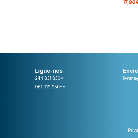
17,96
Ligue-nos
Envie
244 831 830*
livrari
961 819 950**
Priv