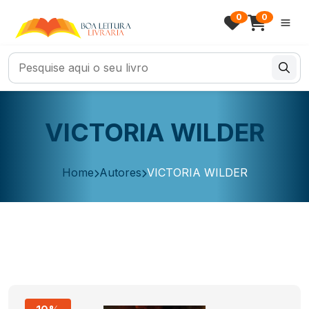
0
0
VICTORIA WILDER
Home
Autores
VICTORIA WILDER