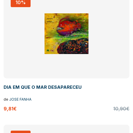
10%
DIA EM QUE O MAR DESAPARECEU
de
JOSE FANHA
9,81€
10,90€