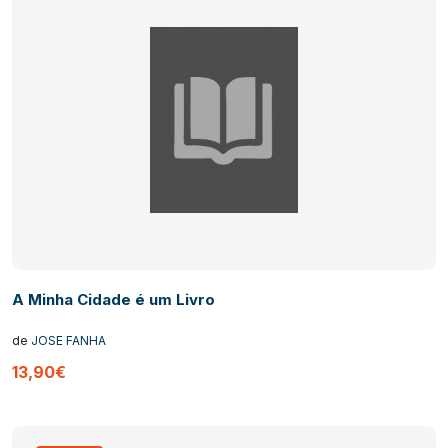
A Minha Cidade é um Livro
de
JOSE FANHA
13,90€