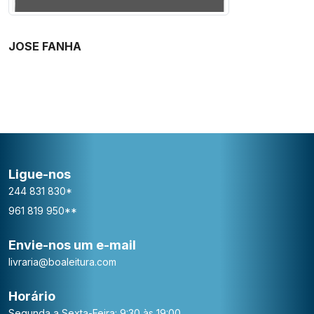
JOSE FANHA
Ligue-nos
244 831 830*
961 819 950**
Envie-nos um e-mail
livraria@boaleitura.com
Horário
Segunda a Sexta-Feira: 9:30 às 19:00