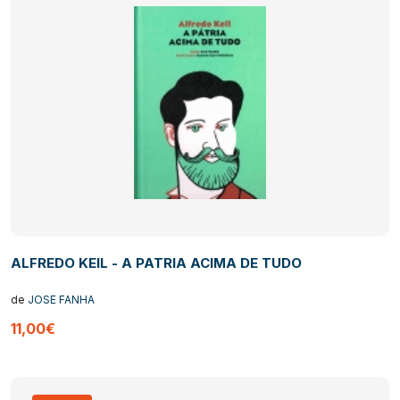
ALFREDO KEIL - A PATRIA ACIMA DE TUDO
de
JOSE FANHA
11,00€