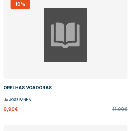
10%
ORELHAS VOADORAS
de
JOSE FANHA
9,90€
11,00€