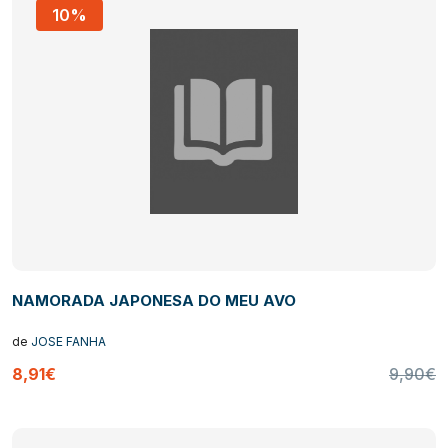
10%
NAMORADA JAPONESA DO MEU AVO
de
JOSE FANHA
8,91€
9,90€