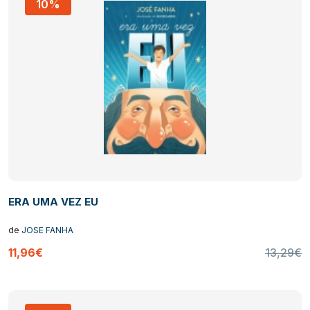
10%
ERA UMA VEZ EU
de
JOSE FANHA
11,96€
13,29€