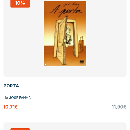
10%
PORTA
de
JOSE FANHA
10,71€
11,90€