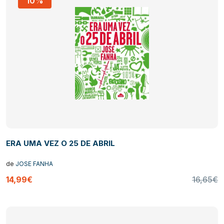
10%
ERA UMA VEZ O 25 DE ABRIL
de
JOSE FANHA
14,99€
16,65€