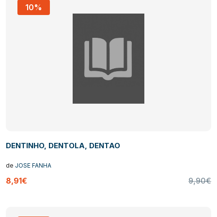
10%
DENTINHO, DENTOLA, DENTAO
de
JOSE FANHA
8,91€
9,90€