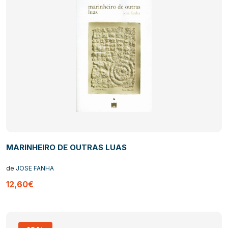
MARINHEIRO DE OUTRAS LUAS
de
JOSE FANHA
12,60€