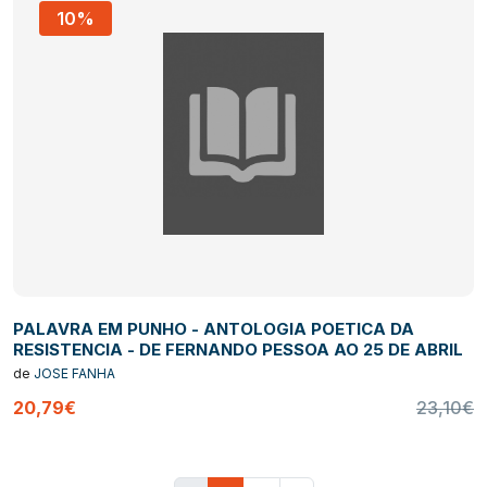
10%
PALAVRA EM PUNHO - ANTOLOGIA POETICA DA
RESISTENCIA - DE FERNANDO PESSOA AO 25 DE ABRIL
de
JOSE FANHA
20,79€
23,10€