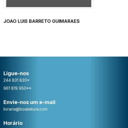
JOAO LUIS BARRETO GUIMARAES
Ligue-nos
244 831 830*
961 819 950**
Envie-nos um e-mail
livraria@boaleitura.com
Horário