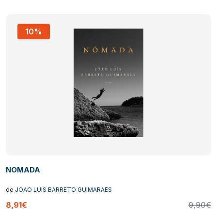
10%
NOMADA
de
JOAO LUIS BARRETO GUIMARAES
8,91€
9,90€