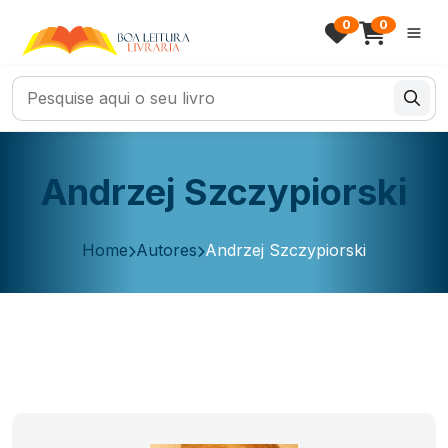
0
0
Andrzej Szczypiorski
Home
Autores
Andrzej Szczypiorski