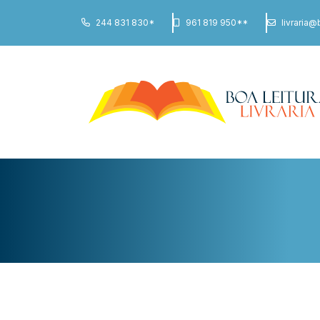
244 831 830*
961 819 950**
livraria@