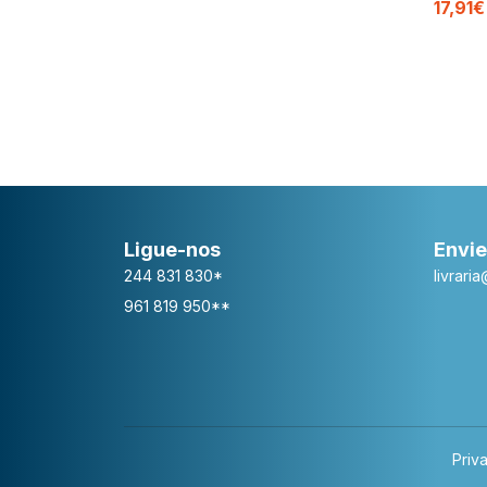
17,91€
Ligue-nos
Envie
244 831 830*
livrari
961 819 950**
Priv