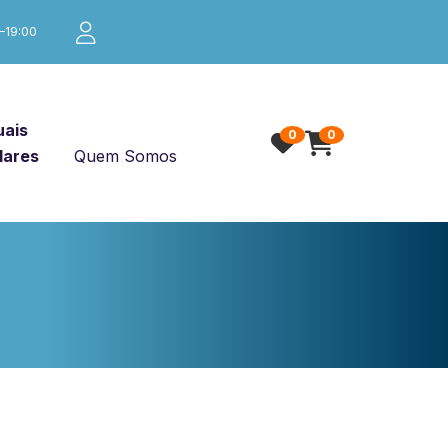
0–19:00
ais
0
0
lares
Quem Somos
S