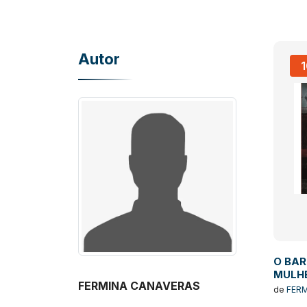
Autor
O BA
MULH
FERMINA CANAVERAS
de
FER