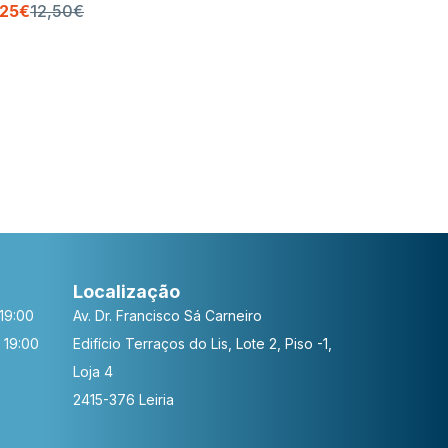
,25€
12,50€
8,91€
9,90
Localização
19:00
Av. Dr. Francisco Sá Carneiro
 19:00
Edifício Terraços do Lis, Lote 2, Piso -1,
Loja 4
2415-376 Leiria