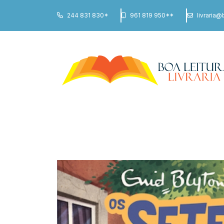
244 831 830*
961 819 950**
livraria@