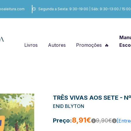
boaleitura.com
Segunda a Sexta: 9:30–19:00 | Sáb: 9:30–13:00 / 15:0
Manu
Livros
Autores
Promoções
Esco
TRÊS VIVAS AOS SETE - Nº
ENID BLYTON
8,91€
Preço:
9,90€
[Entre