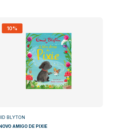
10%
10%
ID BLYTON
ENID BLYT
NOVO AMIGO DE PIXIE
OS MINI CI