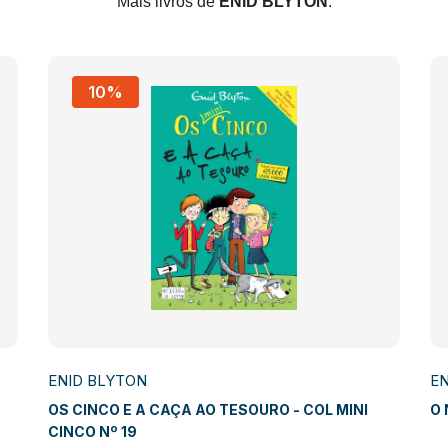
Mais livros de
ENID BLYTON
.
10%
ENID BLYTON
EN
OS CINCO E A CAÇA AO TESOURO - COL MINI
O 
CINCO Nº 19