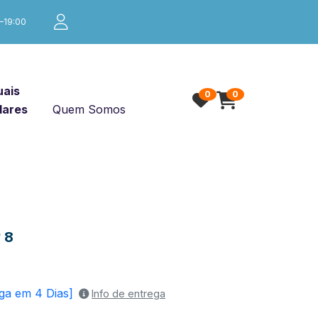
0–19:00
ais
0
0
lares
Quem Somos
 8
ga em 4 Dias]
Info de entrega