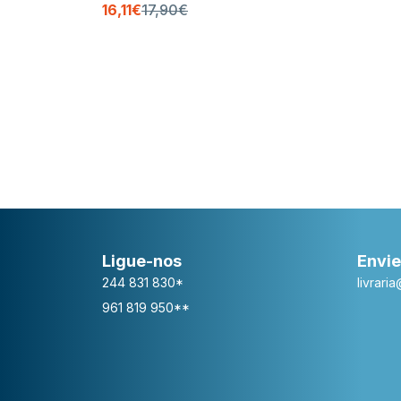
16,11€
17,90€
Ligue-nos
Envie
244 831 830*
livrari
961 819 950**