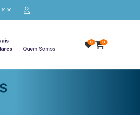
0–19:00
ais
0
0
lares
Quem Somos
S