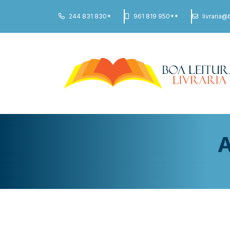
244 831 830*
961 819 950**
livraria@