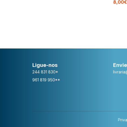
8,00€
Ligue-nos
Envie
244 831 830*
livrari
961 819 950**
Priv