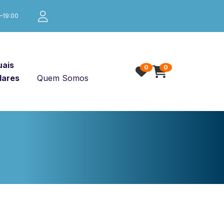
0–19:00
ais
0
0
lares
Quem Somos