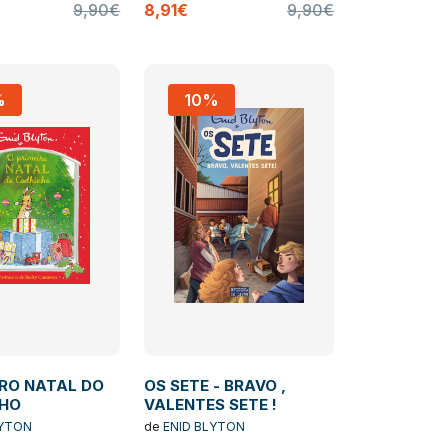
9,90€
8,91€
9,90€
%
10%
IRO NATAL DO
OS SETE - BRAVO ,
NHO
VALENTES SETE !
LYTON
de
ENID BLYTON