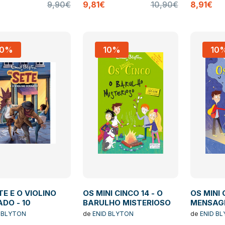
9,90€
9,81€
10,90€
8,91€
10%
10%
10
TE E O VIOLINO
OS MINI CINCO 14 - O
OS MINI
DO - 10
BARULHO MISTERIOSO
MENSAG
GARRAFA
 BLYTON
de
ENID BLYTON
de
ENID B