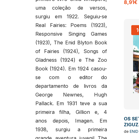
8,91€
uma coleção de versos,
surgiu em 1922. Seguiu-se
Real Fairies: Poems (1923),
Responsive Singing Games
(1923), The Enid Blyton Book
of Fairies (1924), Songs of
Gladness (1924) e The Zoo
Book (1924). Em 1924 casou-
se com o editor do
departamento de livros da
George Newnes, Hugh
Pallack. Em 1931 teve a sua
primeira filha, Gillion e, 4
OS SE
anos depois, Imagen. Em
ZIGUZ
1938, surgiu a primeira
13
de
ENID
grande aventura juvenil The