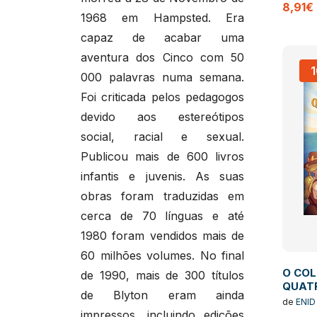
8,91€
1968 em Hampsted. Era
capaz de acabar uma
aventura dos Cinco com 50
000 palavras numa semana.
Foi criticada pelos pedagogos
devido aos estereótipos
social, racial e sexual.
Publicou mais de 600 livros
infantis e juvenis. As suas
obras foram traduzidas em
cerca de 70 línguas e até
1980 foram vendidos mais de
60 milhões volumes. No final
O COL
de 1990, mais de 300 títulos
QUATR
de Blyton eram ainda
TRES 
de
ENID
3 LIV
impressos, incluindo edições