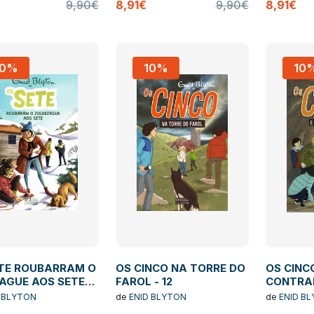
9,90€
8,91€
9,90€
8,91€
10%
10%
10
TE ROUBARRAM O
OS CINCO NA TORRE DO
OS CINC
AGUE AOS SETE
FAROL - 12
CONTRAB
 BLYTON
de
ENID BLYTON
de
ENID B