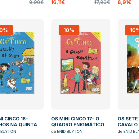
9,90€
16,11€
17,90€
8,91€
10%
10%
10
NI CINCO 18-
OS MINI CINCO 17- O
OS SETE
HOS NA QUINTA
QUADRO ENIGMÁTICO
CAVALO 
 BLYTON
de
ENID BLYTON
de
ENID B