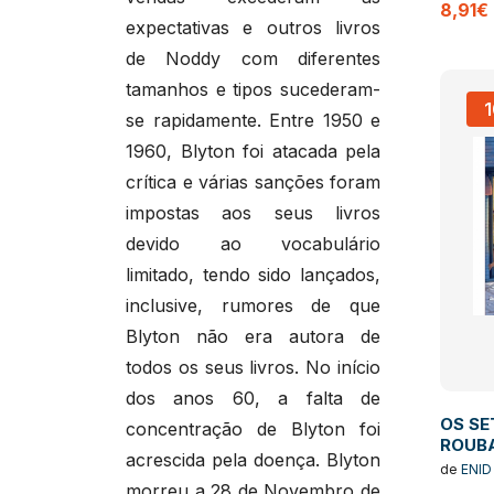
8,91€
expectativas e outros livros
de Noddy com diferentes
tamanhos e tipos sucederam-
se rapidamente. Entre 1950 e
1960, Blyton foi atacada pela
crítica e várias sanções foram
impostas aos seus livros
devido ao vocabulário
limitado, tendo sido lançados,
inclusive, rumores de que
Blyton não era autora de
todos os seus livros. No início
dos anos 60, a falta de
OS SE
concentração de Blyton foi
ROUBA
acrescida pela doença. Blyton
de
ENID
morreu a 28 de Novembro de