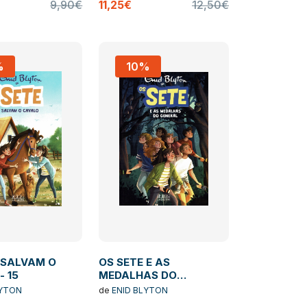
9,90€
11,25€
12,50€
%
10%
 SALVAM O
OS SETE E AS
- 15
MEDALHAS DO
GENERAL 14
LYTON
de
ENID BLYTON