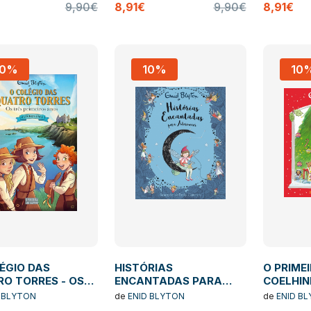
9,90€
8,91€
9,90€
8,91€
10%
10%
10
ÉGIO DAS
HISTÓRIAS
O PRIME
O TORRES - OS
ENCANTADAS PARA
COELHI
PRIMEIROS ANOS -
ADORMECER
 BLYTON
de
ENID BLYTON
de
ENID B
ROS EM 1