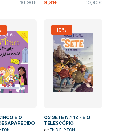
10,90€
9,81€
10,90€
%
10%
CINCO E O
OS SETE N.º 12 - E O
DESAPARECIDO
TELESCÓPIO
LYTON
de
ENID BLYTON