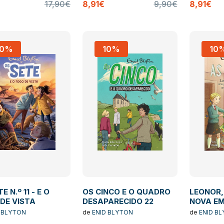
17,90€
8,91€
9,90€
8,91€
10%
10%
10
E N.º 11 - E O
OS CINCO E O QUADRO
LEONOR,
DE VISTA
DESAPARECIDO 22
NOVA EM
- XVII
 BLYTON
de
ENID BLYTON
de
ENID B