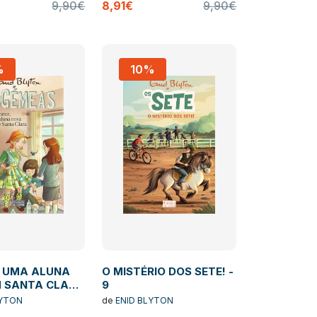
9,90€
8,91€
9,90€
%
10%
 UMA ALUNA
O MISTÉRIO DOS SETE! -
 SANTA CLARA
9
LYTON
de
ENID BLYTON