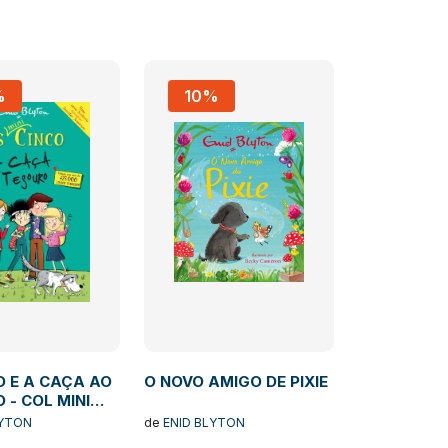
%
10%
O E A CAÇA AO
O NOVO AMIGO DE PIXIE
 - COL MINI
 19
LYTON
de
ENID BLYTON