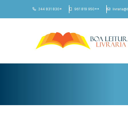
244 831 830*
961 819 950**
livraria@