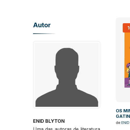
Autor
OS MI
GATIN
ENID BLYTON
20
de
ENID
Uma das autoras de literatura