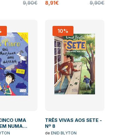
9,90€
8,91€
9,90€
%
10%
 CINCO UMA
TRÊS VIVAS AOS SETE -
EM NUMA
Nº 8
 Nº 13
LYTON
de
ENID BLYTON