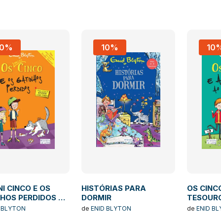
10%
10%
10
NI CINCO E OS
HISTÓRIAS PARA
OS CINC
HOS PERDIDOS Nº
DORMIR
TESOURO
CINCO Nº
 BLYTON
de
ENID BLYTON
de
ENID B