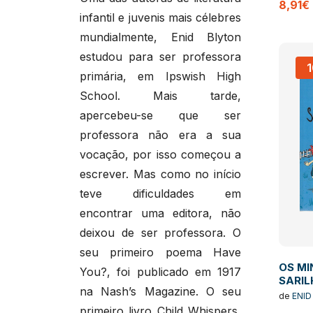
8,91€
infantil e juvenis mais célebres
mundialmente, Enid Blyton
estudou para ser professora
primária, em Ipswish High
School. Mais tarde,
apercebeu-se que ser
professora não era a sua
vocação, por isso começou a
escrever. Mas como no início
teve dificuldades em
encontrar uma editora, não
deixou de ser professora. O
seu primeiro poema Have
OS MI
You?, foi publicado em 1917
SARIL
na Nash’s Magazine. O seu
de
ENID
primeiro livro Child Whispers,