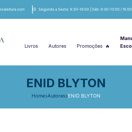
boaleitura.com
Segunda a Sexta: 9:30–19:00 | Sáb: 9:30–13:00 / 15:0
Manu
Livros
Autores
Promoções
Esco
ENID BLYTON
Home
Autores
ENID BLYTON