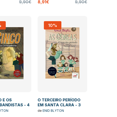
9,90€
8,91€
9,90€
%
10%
O E OS
O TERCEIRO PERÍODO
ANDISTAS - 4
EM SANTA CLARA - 3
LYTON
de
ENID BLYTON