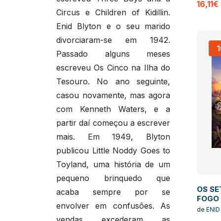
16,11€
Circus e Children of Kidillin.
Enid Blyton e o seu marido
divorciaram-se em 1942.
Passado alguns meses
escreveu Os Cinco na Ilha do
Tesouro. No ano seguinte,
casou novamente, mas agora
com Kenneth Waters, e a
partir daí começou a escrever
mais. Em 1949, Blyton
publicou Little Noddy Goes to
Toyland, uma história de um
pequeno brinquedo que
OS SET
acaba sempre por se
FOGO 
envolver em confusões. As
de
ENID
vendas excederam as