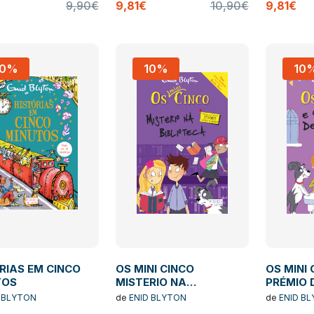
9,90€
9,81€
10,90€
9,81€
10%
10%
10
RIAS EM CINCO
OS MINI CINCO
OS MINI 
TOS
MISTERIO NA
PRÉMIO 
BIBLIOTECA
 BLYTON
de
ENID BLYTON
de
ENID B