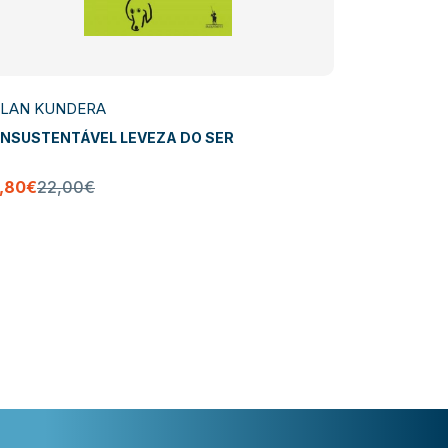
ILAN KUNDERA
MILAN KU
INSUSTENTÁVEL LEVEZA DO SER
UM OCIDEN
Europa Cen
9,80€
22,00€
15,21€
16,9