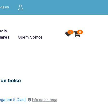
0–19:00
ais
0
0
lares
Quem Somos
de bolso
ega em 5 Dias]
Info de entrega