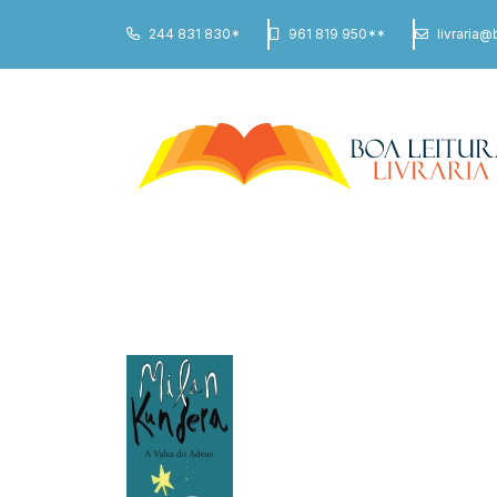
244 831 830*
961 819 950**
livraria@