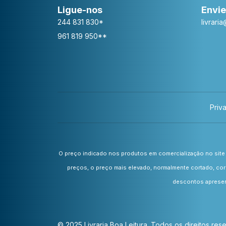
Ligue-nos
Envie
244 831 830*
livrari
961 819 950**
Priv
O preço indicado nos produtos em comercialização no site 
preços, o preço mais elevado, normalmente cortado, cor
descontos apresent
© 2025 Livraria Boa Leitura. Todos os direitos re