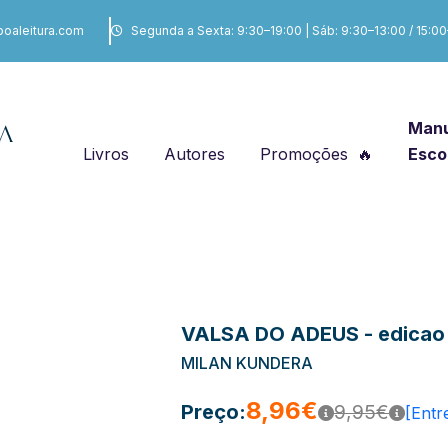
boaleitura.com
Segunda a Sexta: 9:30–19:00 | Sáb: 9:30–13:00 / 15:0
Manu
Livros
Autores
Promoções
Esco
VALSA DO ADEUS - edicao 
MILAN KUNDERA
8,96€
Preço:
9,95€
[Entr