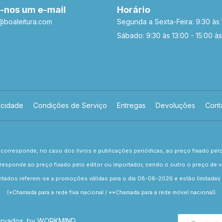
-nos um e-mail
Horário
a@boaleitura.com
Segunda a Sexta-Feira: 9:30 às 
Sábado: 9:30 às 13:00 - 15:00 às
acidade
Condições de Serviço
Entregas
Devoluções
Cont
corresponde, no caso dos livros e publicações periódicas, ao preço fixado pel
responde ao preço fixado pelo editor ou importador, sendo o outro o preço de ve
ados referem-se a promoções válidas para o dia 08-08-2026 e estão limitadas 
(*Chamada para a rede fixa nacional / **Chamada para a rede móvel nacional)
servados. by
WORKMIND