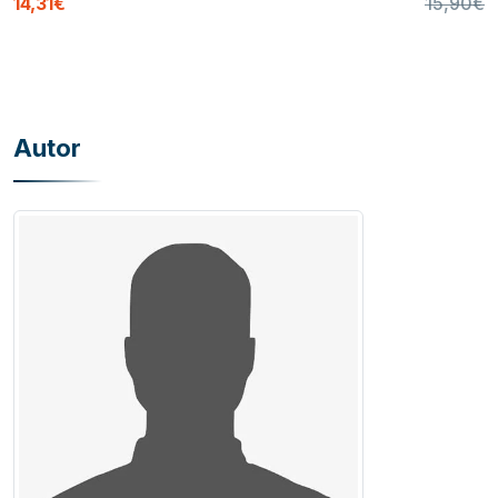
14,31€
15,90€
Autor