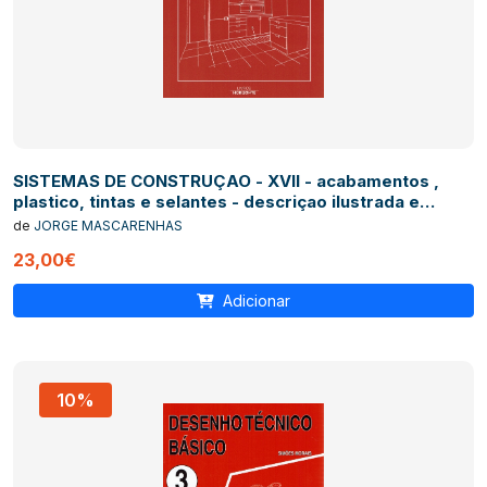
SISTEMAS DE CONSTRUÇAO - XVII - acabamentos ,
plastico, tintas e selantes - descriçao ilustrada e
detalhada de processos construtivos
de
JORGE MASCARENHAS
23,00€
Adicionar
10%