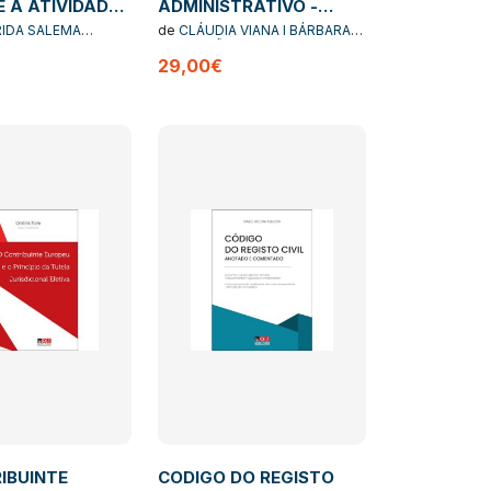
E A ATIVIDADE
ADMINISTRATIVO -
AO
Organização
IDA SALEMA
de
CLÁUDIA VIANA I BÁRBARA
administrativa 2ª edição
A MARTINS
MAGALHÃES I PEDRO
29,00€
COUTINHO
IBUINTE
CODIGO DO REGISTO