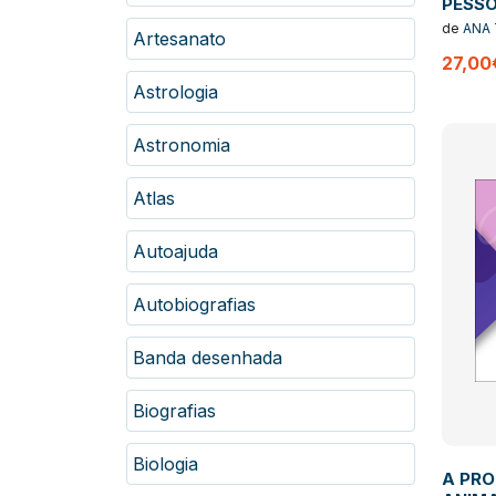
PESSO
RESPO
de
ANA 
Artesanato
FILIAI
27,00
em Ju
Astrologia
Astronomia
Atlas
Autoajuda
Autobiografias
Banda desenhada
Biografias
Biologia
A PR