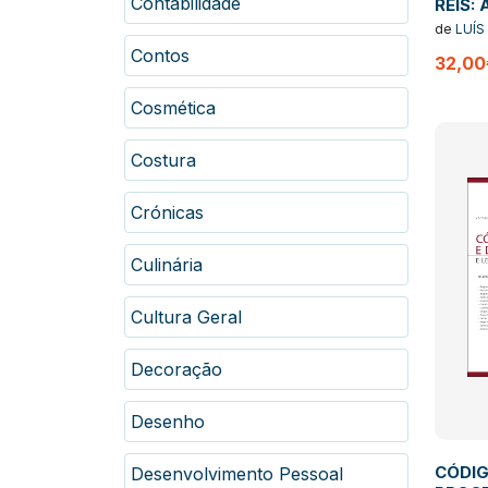
Contabilidade
REIS:
DO DI
de
LUÍS
PROCE
MENDO
Contos
32,00
PROCE
REVO
Cosmética
PROCE
Costura
Crónicas
Culinária
Cultura Geral
Decoração
Desenho
CÓDIG
Desenvolvimento Pessoal