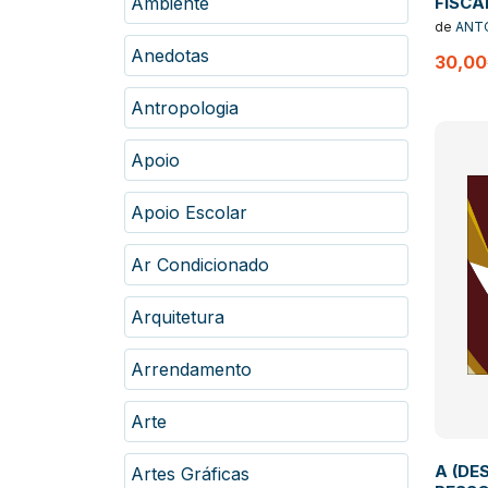
Ambiente
FISCA
DEFE
de
ANT
ROCHA
Anedotas
30,0
Antropologia
Apoio
Apoio Escolar
Ar Condicionado
Arquitetura
Arrendamento
Arte
A (DE
Artes Gráficas