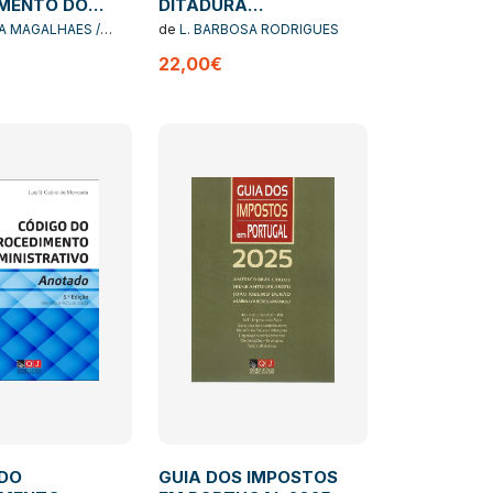
MENTO DO
DITADURA
RIO E DO
CONSTITUCIONAL
A MAGALHAES /
de
L. BARBOSA RODRIGUES
MO -
UTINHO
22,00€
CAO ESSENCIAL
DO
GUIA DOS IMPOSTOS