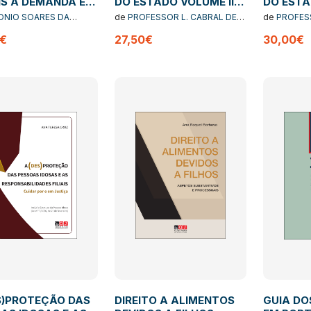
IS A DEMANDA E A
DO ESTADO VOLUME II -
DO ESTA
SA
DOUTRINA E CRITICA
PARTE H
ONIO SOARES DA
de
PROFESSOR L. CABRAL DE
de
PROFESS
MONCADA
MONCADA
0€
27,50€
30,00€
S)PROTEÇÃO DAS
DIREITO A ALIMENTOS
GUIA DO