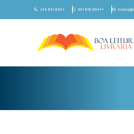
244 831 830*
961 819 950**
livraria@