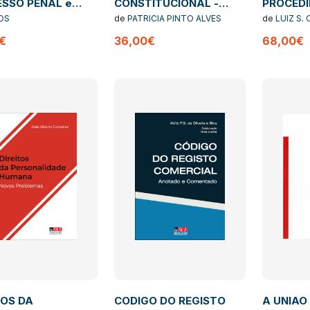
SSO PENAL e
CONSTITUCIONAL -
PROCED
ação
ENSINAMENTOS
ADMINIS
OS
de
PATRICIA PINTO ALVES
de
LUIZ S.
ementar 25ª
ANOTADO
MONCADA
€
36,00€
68,00€
o
TOS DA
CODIGO DO REGISTO
A UNIAO