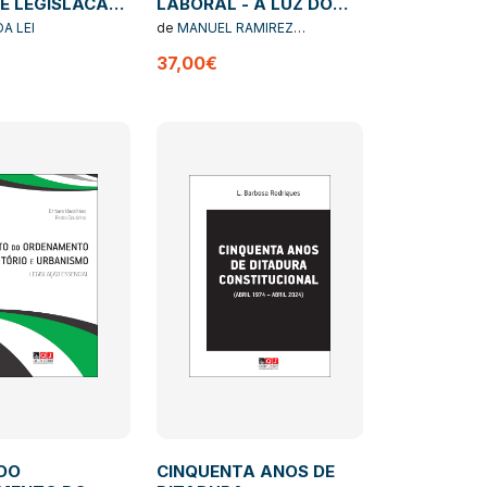
 E LEGISLACAO
LABORAL - À LUZ DO
MENTAR 9
PROCESSO CIVIL E DO
A LEI
de
MANUEL RAMIREZ
DIREITO DO TRABALHO
FERNANDES
37,00€
 DO
CINQUENTA ANOS DE