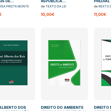
IS DE
REPUBLICA
PREDIAL
NHIA NO DIREITO
PORTUGUESA 26
COMPLE
ÍSA PRISTA MONTE
de
TEXTO DA LEI
de
REXTO D
L
EDIÇÃO
EDICAO
€
10,00€
11,00€
ALBERTO DOS
DIREITO DO AMBIENTE
DIREITO