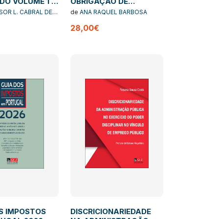
DO VOLUME 1 -
OBRIGAÇÃO DE
ISTÓRICA
ALIMENTOS
OR L. CABRAL DE
de
ANA RAQUEL BARBOSA
28,00€
S IMPOSTOS
DISCRICIONARIEDADE