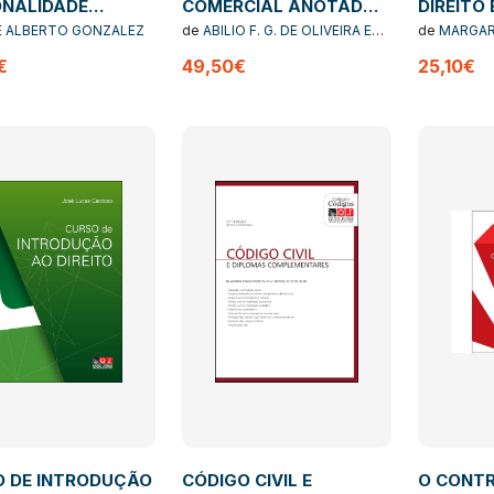
ONALIDADE
COMERCIAL ANOTADO E
DIREITO 
NA - NOVOS
COMENTADO
2º EDIC
É ALBERTO GONZALEZ
de
ABILIO F. G. DE OLIVEIRA E
de
MARGAR
LEMAS
SILVA
D`OLIVEIR
€
49,50€
25,10€
O DE INTRODUÇÃO
CÓDIGO CIVIL E
O CONTR