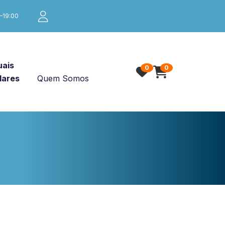
0–19:00
ais
0
0
lares
Quem Somos