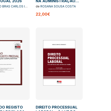
UGAL 2026
NA ADMINISTRAÇÃO
PÚBLICA NO EXERCÍCIO
 BRAS CARLOS I
de
ROSANA SOUSA COSTA
DO PODER DISCIPLINAR
UNES ABREU I JOAO
22,00€
URAO
NO VÍNCULO DE
EMPREGO PÚBLICO
DO REGISTO
DIREITO PROCESSUAL