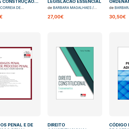
 A CONSTRUÇÃO
LEGISLACAO ESSENCIAL
ORDENA
REITO
TERRITO
 CORREIA DE
de
BARBARA MAGALHAES /
de
BARBAR
SSUAL CIVIL - DO
URBANIS
NÇA
PEDRO COUTINHO
PEDRO CO
€
27,00€
30,50€
SSO LIBERAL À
LEGISLA
LUÇÃO
SSUAL DE 1926
OS PENAL E DE
DIREITO
CÓDIGO 