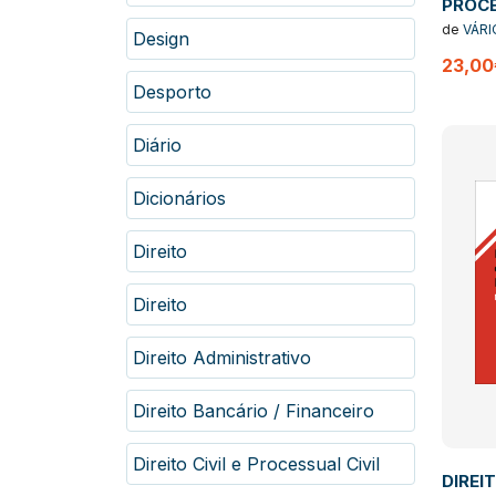
PROCE
legisl
de
VÁRI
Design
compl
23,00
ediçã
Desporto
Diário
Dicionários
Direito
Direito
Direito Administrativo
Direito Bancário / Financeiro
Direito Civil e Processual Civil
DIREI