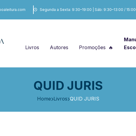
boaleitura.com
Segunda a Sexta: 9:30–19:00 | Sáb: 9:30–13:00 / 15:0
Manu
Livros
Autores
Promoções
Esco
QUID JURIS
Home
Livros
QUID JURIS