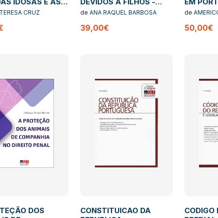
AS IDOSAS E AS
DEVIDOS A FILHOS -
EM PORT
NSABILIDADES
Aspetos substantivos e
TERESA CRUZ
de
ANA RAQUEL BARBOSA
de
AMERICO
S - Cuidar por e
processuais
IRENE ANT
€
39,00€
50,00€
RIBEIRO D
stiça
OTEÇÃO DOS
CONSTITUICAO DA
CODIGO 