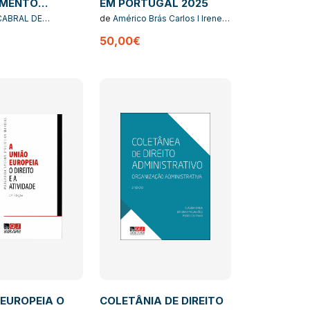
IMENTO
EM PORTUGAL 2025
TRATIVO
 CABRAL DE
de
Américo Brás Carlos I Irene
- 5ª EDIÇÃO
Antunes Abreu I João Ribeiro
50,00€
Durão e Maria Emília Pimenta
 EUROPEIA O
COLETÂNIA DE DIREITO